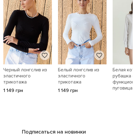
Черный лонгслив из
Белый лонгслив из
Белая кот
эластичного
эластичного
рубашка с
трикотажа
трикотажа
функцион
пуговицам
1 149 грн
1 149 грн
1 589 грн
Подписаться на новинки