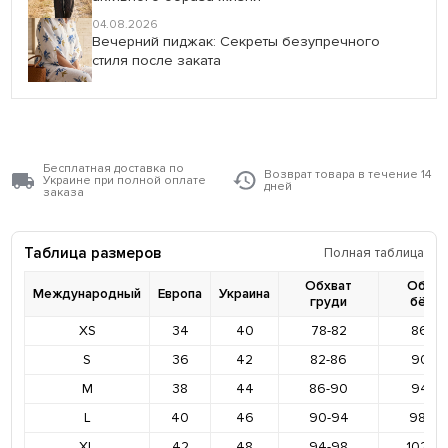
04.08.2026
Вечерний пиджак: Секреты безупречного
стиля после заката
Бесплатная доставка по
Возврат товара в течение 14
Украине при полной оплате
дней
заказа
Таблица размеров
Полная таблица
Обхват
Обхва
Международный
Европа
Украина
груди
бёде
XS
34
40
78-82
86-9
S
36
42
82-86
90-9
M
38
44
86-90
94-9
L
40
46
90-94
98-10
XL
42
48
94-98
102-1