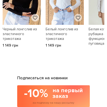
Черный лонгслив из
Белый лонгслив из
Белая кот
эластичного
эластичного
рубашка с
трикотажа
трикотажа
функцион
пуговицам
1 149 грн
1 149 грн
1 589 грн
Подписаться на новинки
-10%
на первый
заказ
за подписку на нашу рассылку