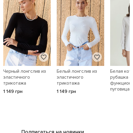
Черный лонгслив из
Белый лонгслив из
Белая кот
эластичного
эластичного
рубашка с
трикотажа
трикотажа
функцион
пуговицам
1 149 грн
1 149 грн
1 589 грн
Подписаться на новинки