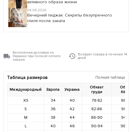
активного образа жизни
04.08.2026
Вечерний пиджак: Секреты безупречного
стиля после заката
Бесплатная доставка по
Возврат товара в течение 14
Украине при полной оплате
дней
заказа
Таблица размеров
Полная таблица
Обхват
Обхва
Международный
Европа
Украина
груди
бёде
XS
34
40
78-82
86-9
S
36
42
82-86
90-9
M
38
44
86-90
94-9
L
40
46
90-94
98-10