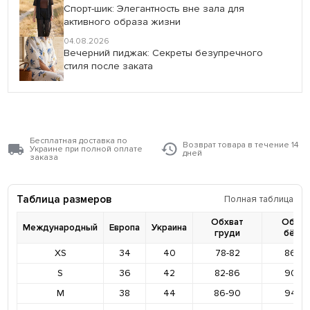
Спорт-шик: Элегантность вне зала для
активного образа жизни
04.08.2026
Вечерний пиджак: Секреты безупречного
стиля после заката
Бесплатная доставка по
Возврат товара в течение 14
Украине при полной оплате
дней
заказа
Таблица размеров
Полная таблица
Обхват
Обхва
Международный
Европа
Украина
груди
бёде
XS
34
40
78-82
86-9
S
36
42
82-86
90-9
M
38
44
86-90
94-9