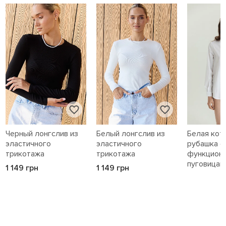
Черный лонгслив из
Белый лонгслив из
Белая кот
эластичного
эластичного
рубашка с
трикотажа
трикотажа
функцион
пуговицам
1 149 грн
1 149 грн
1 589 грн