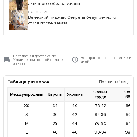
активного образа жизни
04.08.2026
Вечерний пиджак: Секреты безупречного
стиля после заката
Бесплатная доставка по
Возврат товара в течение 14
Украине при полной оплате
дней
заказа
Таблица размеров
Полная таблица
Обхват
Обхва
Международный
Европа
Украина
груди
бёде
XS
34
40
78-82
86-9
S
36
42
82-86
90-9
M
38
44
86-90
94-9
L
40
46
90-94
98-10