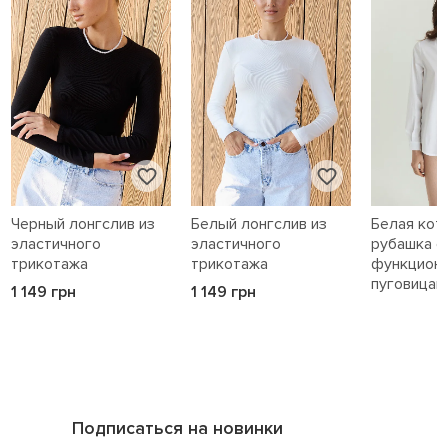
Черный лонгслив из
Белый лонгслив из
Белая кот
эластичного
эластичного
рубашка с
трикотажа
трикотажа
функцион
пуговицам
1 149 грн
1 149 грн
1 589 грн
Подписаться на новинки