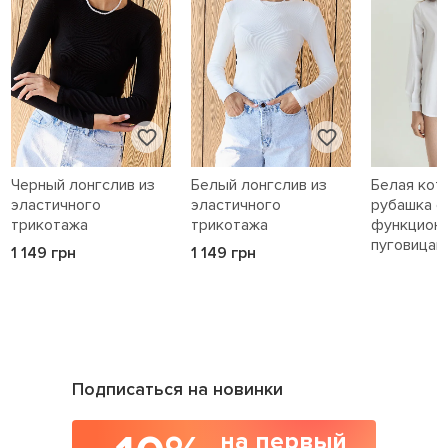
Черный лонгслив из
Белый лонгслив из
Белая кот
эластичного
эластичного
рубашка с
трикотажа
трикотажа
функцион
пуговицам
1 149 грн
1 149 грн
1 589 грн
Подписаться на новинки
на первый