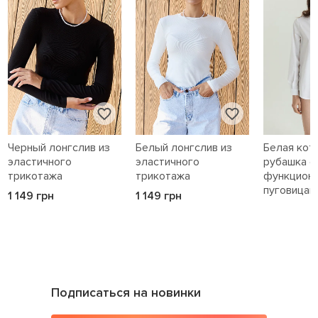
Черный лонгслив из
Белый лонгслив из
Белая кот
эластичного
эластичного
рубашка с
трикотажа
трикотажа
функцион
пуговицам
1 149 грн
1 149 грн
1 589 грн
Подписаться на новинки