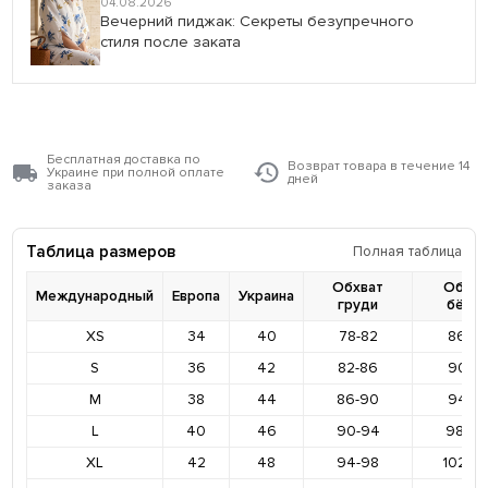
04.08.2026
Вечерний пиджак: Секреты безупречного
стиля после заката
Бесплатная доставка по
Возврат товара в течение 14
Украине при полной оплате
дней
заказа
Таблица размеров
Полная таблица
Обхват
Обхва
Международный
Европа
Украина
груди
бёде
XS
34
40
78-82
86-9
S
36
42
82-86
90-9
M
38
44
86-90
94-9
L
40
46
90-94
98-10
XL
42
48
94-98
102-1