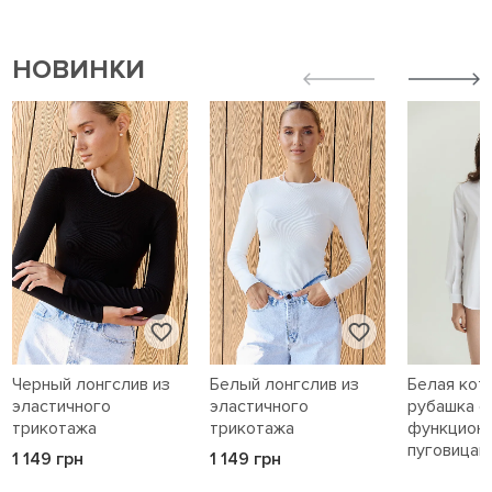
НОВИНКИ
Черный лонгслив из
Белый лонгслив из
Белая кот
эластичного
эластичного
рубашка с
трикотажа
трикотажа
функцион
пуговицам
1 149 грн
1 149 грн
1 589 грн