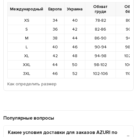
Обхват
Обхва
Международный
Европа
Украина
груди
бёде
XS
34
40
78-82
86-9
S
36
42
82-86
90-9
M
38
44
86-90
94-9
L
40
46
90-94
98-10
XL
42
48
94-98
102-1
XXL
44
50
98-102
106-11
3XL
46
52
102-106
110-11
Как определить размер
Популярные вопросы
Какие условия доставки для заказов AZURI по