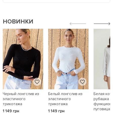
НОВИНКИ
Черный лонгслив из
Белый лонгслив из
Белая кот
эластичного
эластичного
рубашка с
трикотажа
трикотажа
функцион
пуговицам
1 149 грн
1 149 грн