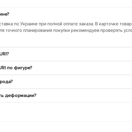
ине?
тавка по Украине при полной оплате заказа. В карточке това
Для точного планирования покупки рекомендуем проверять ус
URI?
RI по фигуре?
орода?
ать деформации?