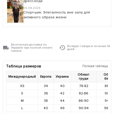
дресс-кода
05.08.2026
Спорт-шик: Элегантность вне зала для
активного образа жизни
Бесплатная доставка по
Возврат товара в течение 14
Украине при полной оплате
дней
заказа
Таблица размеров
Полная таблица
Обхват
Обхва
Международный
Европа
Украина
груди
бёде
XS
34
40
78-82
86-9
S
36
42
82-86
90-9
M
38
44
86-90
94-9
L
40
46
90-94
98-10