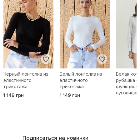
Черный лонгслив из
Белый лонгслив из
Белая кот
эластичного
эластичного
рубашка с
трикотажа
трикотажа
функцион
пуговицам
1 149 грн
1 149 грн
1 589 грн
Подписаться на новинки