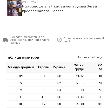
03.08.2026
Искусство деталей: как вырез и рукава блузы
преображают ваш образ
Бесплатная доставка по
Возврат товара в течение 14
Украине при полной оплате
дней
заказа
Таблица размеров
Полная таблица
Обхват
Обхва
Международный
Европа
Украина
груди
бёде
XS
34
40
78-82
86-9
S
36
42
82-86
90-9
M
38
44
86-90
94-9
L
40
46
90-94
98-10
XL
42
48
94-98
102-1