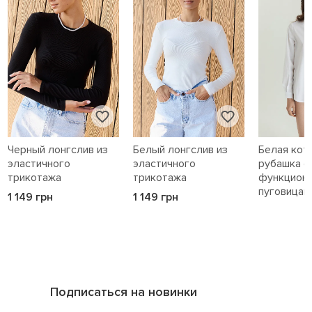
Черный лонгслив из
Белый лонгслив из
Белая кот
эластичного
эластичного
рубашка с
трикотажа
трикотажа
функцион
пуговицам
1 149 грн
1 149 грн
1 589 грн
Подписаться на новинки